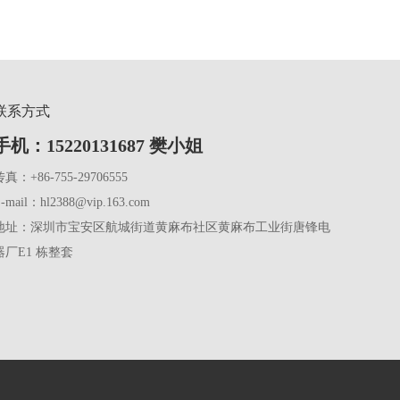
联系方式
手机：15220131687 樊小姐
真：+86-755-29706555
-mail：hl2388@vip.163.com
地址：深圳市宝安区航城街道黄麻布社区黄麻布工业街唐锋电
器厂E1 栋整套